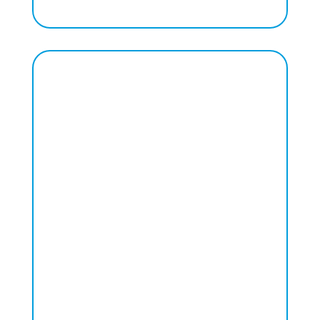
Sycon 2702
Analyseur de dureté