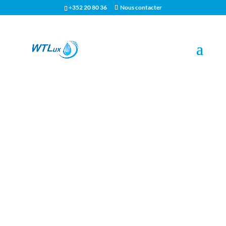
+352 20 80 36
Nous contacter
Des produits et stratégies de traitement de l’eau
choisis pour leur efficacité en milieu industriel :
antitartre, inhibiteur de corrosion, antioxydant,
produit de désinfection, biocide, etc. ;
Du matériel conçu, installé et entretenu par nos
Techniciens : adoucisseur, osmose inverse, UF, UV,
filtration, etc. ;
Des services d’entretien et curatifs réalisés
rapidement : analyse de l’eau et suivi analytique,
entretien des tours aéro-réfrigérantes,
désinfection, détartrage, désembouage, contrôle
disconnecteurs, contrôle légionnelle réalisée par
un laboratoire accrédité COFRAC, contrôle